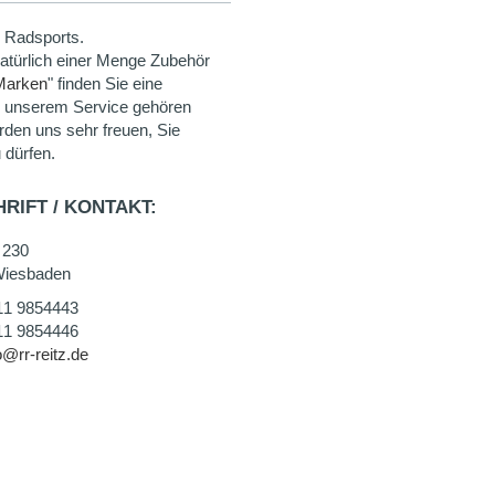
 Radsports.
natürlich einer Menge Zubehör
Marken
" finden Sie eine
u unserem Service gehören
rden uns sehr freuen, Sie
 dürfen.
RIFT / KONTAKT:
 230
Wiesbaden
11 9854443
11 9854446
o@rr-reitz.de