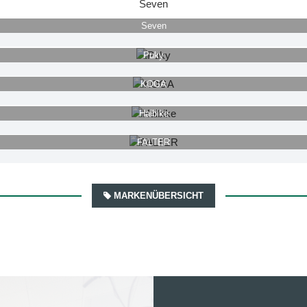
Seven
Seven
Puky
KOGA
Haibike
FALTER
MARKENÜBERSICHT