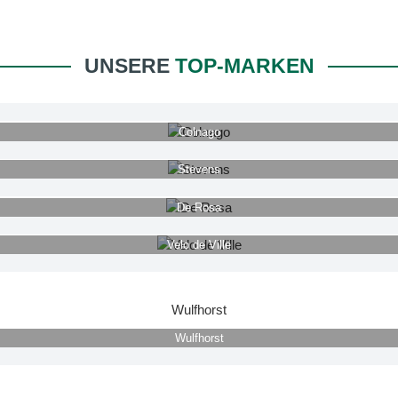
UNSERE
TOP-MARKEN
Colnago
Stevens
De Rosa
Velo de Ville
Wulfhorst
Wulfhorst